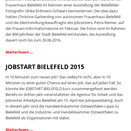
Frauenhaus Bielefeld im Rahmen einer Ausstellung der Bielefelder
Fotografin Ulrike Erdmann-Schwarz kennenlernen. Die Idee dazu
hatten Christine Garberding von autonomen Frauenhaus Bielefeld
und die Gleichstellungsbeauftragte des Jobcenters, Petra Riemer, auf
der Frauen-Informationsbörse im Februar. Die Fotos sind im Rahmen
der 800-Jahrfeier der Stadt Bielefeld entstanden, die Ausstellung
dauert noch bis zum 26.06.2016.
Innenansichten
Weiterlesen …
eines
Frauenhauses.
JOBSTART BIELEFELD 2015
In 10 Minuten zum neuen Job? Das vielleicht nicht, aber in 10
Minuten zu einer guten Chance auf einen Job, das auf jeden Fall. So
könnte der JOBSTART BIELEFELD kurz zusammengefasst werden.
Bereits im dritten Jahr veranstalteten die Agentur für Arbeit und das
Jobcenter Arbeitplus Bielefeld am 15. April das Jobspeeddating. Auch
in diesem Jahr sind die Handwerkskammer Ostwestfalen-Lippe zu
Bielefeld und die Industrie- und Handelskammer Ostwestfalen zu
Bielefeld als Organisatoren mit dabei.
JOBSTART
Weiterlesen …