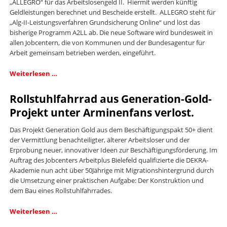
„ALLEGRO“ für das Arbeitslosengeld II. Hiermit werden künftig
Geldleistungen berechnet und Bescheide erstellt. ALLEGRO steht für
„Alg-II-Leistungsverfahren Grundsicherung Online“ und löst das
bisherige Programm A2LL ab. Die neue Software wird bundesweit in
allen Jobcentern, die von Kommunen und der Bundesagentur für
Arbeit gemeinsam betrieben werden, eingeführt.
Neue
Weiterlesen …
Software
sorgt
Rollstuhlfahrrad aus Generation-Gold-
für
Projekt unter Arminenfans verlost.
mehr
Transparenz
Das Projekt Generation Gold aus dem Beschäftigungspakt 50+ dient
der Vermittlung benachteiligter, älterer Arbeitsloser und der
Erprobung neuer, innovativer Ideen zur Beschäftigungsförderung. Im
Auftrag des Jobcenters Arbeitplus Bielefeld qualifizierte die DEKRA-
Akademie nun acht über 50Jährige mit Migrationshintergrund durch
die Umsetzung einer praktischen Aufgabe: Der Konstruktion und
dem Bau eines Rollstuhlfahrrades.
Rollstuhlfahrrad
Weiterlesen …
aus