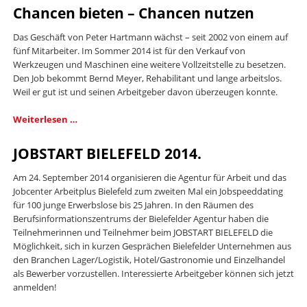
Generation-
Chancen bieten – Chancen nutzen
Gold-
Projekt
Das Geschäft von Peter Hartmann wächst – seit 2002 von einem auf
unter
fünf Mitarbeiter. Im Sommer 2014 ist für den Verkauf von
Arminenfans
Werkzeugen und Maschinen eine weitere Vollzeitstelle zu besetzen.
verlost.
Den Job bekommt Bernd Meyer, Rehabilitant und lange arbeitslos.
Weil er gut ist und seinen Arbeitgeber davon überzeugen konnte.
Chancen
Weiterlesen …
bieten
–
JOBSTART BIELEFELD 2014.
Chancen
nutzen
Am 24. September 2014 organisieren die Agentur für Arbeit und das
Jobcenter Arbeitplus Bielefeld zum zweiten Mal ein Jobspeeddating
für 100 junge Erwerbslose bis 25 Jahren. In den Räumen des
Berufsinformationszentrums der Bielefelder Agentur haben die
Teilnehmerinnen und Teilnehmer beim JOBSTART BIELEFELD die
Möglichkeit, sich in kurzen Gesprächen Bielefelder Unternehmen aus
den Branchen Lager/Logistik, Hotel/Gastronomie und Einzelhandel
als Bewerber vorzustellen. Interessierte Arbeitgeber können sich jetzt
anmelden!