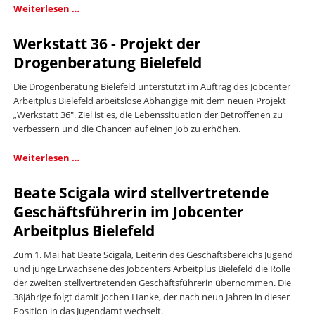
JOBSTART
Weiterlesen …
BIELEFELD
2014.
Werkstatt 36 - Projekt der
Drogenberatung Bielefeld
Die Drogenberatung Bielefeld unterstützt im Auftrag des Jobcenter
Arbeitplus Bielefeld arbeitslose Abhängige mit dem neuen Projekt
„Werkstatt 36". Ziel ist es, die Lebenssituation der Betroffenen zu
verbessern und die Chancen auf einen Job zu erhöhen.
Werkstatt
Weiterlesen …
36
-
Beate Scigala wird stellvertretende
Projekt
Geschäftsführerin im Jobcenter
der
Drogenberatung
Arbeitplus Bielefeld
Bielefeld
Zum 1. Mai hat Beate Scigala, Leiterin des Geschäftsbereichs Jugend
und junge Erwachsene des Jobcenters Arbeitplus Bielefeld die Rolle
der zweiten stellvertretenden Geschäftsführerin übernommen. Die
38jährige folgt damit Jochen Hanke, der nach neun Jahren in dieser
Position in das Jugendamt wechselt.