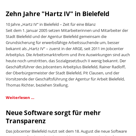
BIELEFELD
2015
Zehn Jahre "Hartz IV" in Bielefeld
10 Jahre „Hartz IV“ in Bielefeld – Zeit für eine Bilanz
Seit dem 1. Januar 2005 setzen Mitarbeiterinnen und Mitarbeiter der
Stadt Bielefeld und der Agentur Bielefeld gemeinsam die
Grundsicherung für erwerbsfähige Arbeitssuchende um, besser
bekannt als „Hartz IV“ – zuerst in der ARGE, seit 2011 im Jobcenter
Arbeitplus. Die Arbeitsmarktreform und ihre Auswirkungen sind auch
heute noch umstritten, das Sozialgesetzbuch II wenig bekannt. Der
Geschäftsführer des Jobcenters Arbeitplus Bielefeld, Rainer Radloff,
der Oberbürgermeister der Stadt Bielefeld, Pit Clausen, und der
Vorsitzende der Geschäftsführung der Agentur für Arbeit Bielefeld,
Thomas Richter, beziehen Stellung.
Zehn
Weiterlesen …
Jahre
"Hartz
Neue Software sorgt für mehr
IV"
Transparenz
in
Bielefeld
Das Jobcenter Bielefeld nutzt seit dem 18. August die neue Software