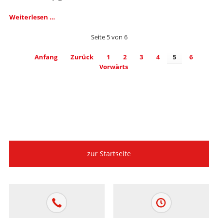
Beate
Weiterlesen …
Scigala
wird
Seite 5 von 6
stellvertretende
Geschäftsführerin
Anfang
Zurück
1
2
3
4
5
6
im
Vorwärts
Jobcenter
Arbeitplus
Bielefeld
zur Startseite