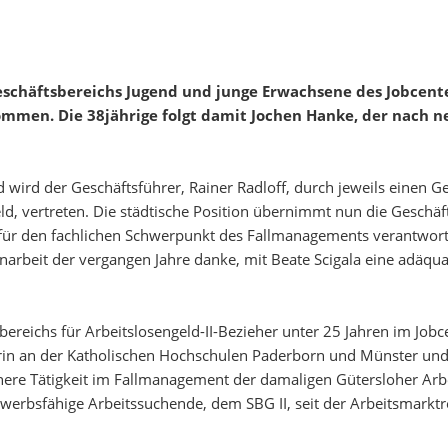
ner
Geschäftsbereichs Jugend und junge Erwachsene des Jobcent
men. Die 38jährige folgt damit Jochen Hanke, der nach neu
d wird der Geschäftsführer, Rainer Radloff, durch jeweils einen Ge
eld, vertreten. Die städtische Position übernimmt nun die Geschäft
ür den fachlichen Schwerpunkt des Fallmanagements verantwortlich
rbeit der vergangen Jahre danke, mit Beate Scigala eine adäquat
bereichs für Arbeitslosengeld-II-Bezieher unter 25 Jahren im Jobc
rin an der Katholischen Hochschulen Paderborn und Münster und
here Tätigkeit im Fallmanagement der damaligen Gütersloher Arbe
werbsfähige Arbeitssuchende, dem SBG II, seit der Arbeitsmarkt