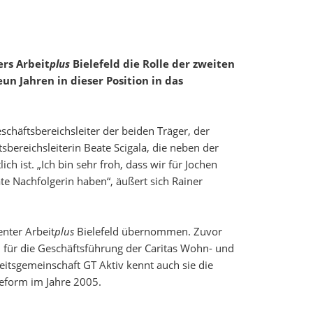
Erklärung zur Barrierefreiheit
ers Arbeit
plus
Bielefeld die Rolle der zweiten
n Jahren in dieser Position in das
schäftsbereichsleiter der beiden Träger, der
sbereichsleiterin Beate Scigala, die neben der
 ist. „Ich bin sehr froh, dass wir für Jochen
e Nachfolgerin haben“, äußert sich Rainer
enter Arbeit
plus
Bielefeld übernommen. Zuvor
 für die Geschäftsführung der Caritas Wohn- und
itsgemeinschaft GT Aktiv kennt auch sie die
reform im Jahre 2005.