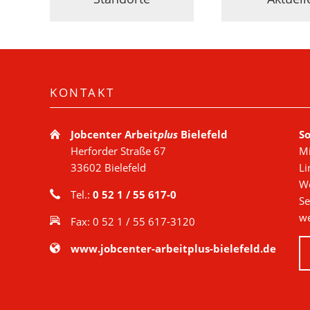
KONTAKT
Jobcenter Arbeit
plus
Bielefeld
So
Herforder Straße 67
Mi
33602 Bielefeld
Li
We
Tel.:
0 52 1 / 55 617-0
Se
we
Fax: 0 52 1 / 55 617-3120
www.jobcenter-arbeitplus-bielefeld.de