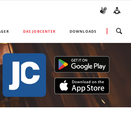
Navigation
ÄGER
DAS JOBCENTER
DOWNLOADS
überspringen
Antragsvordrucke und Broschü
Unsere Ombudsfrau
Richtlinien und Weisungen
Arbeiten im Jobcenter Arbeitplus Bielefeld
Arbeitsmarkt- und Integratio
Presse
Vorlagen für Bewerbungen
Bekanntmachungen
Beauftragung der Träger mit hoheitlichen Aufgaben
Datenschutzhinweise
Impressum