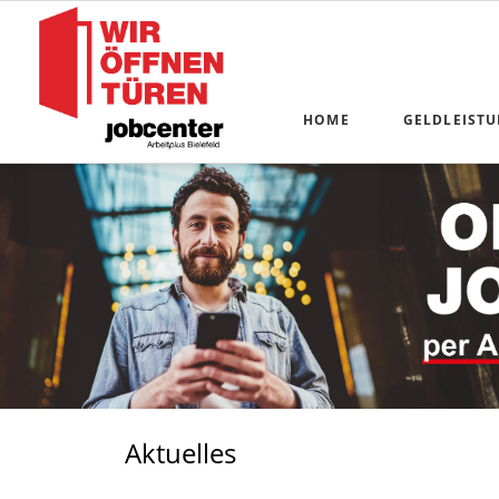
HOME
GELDLEIST
Alle Anliege
Antragstellu
Online-Komm
Kosten der U
Bildung und
Schulbücher
Existenzför
Aktuelles
Inkasso-Serv