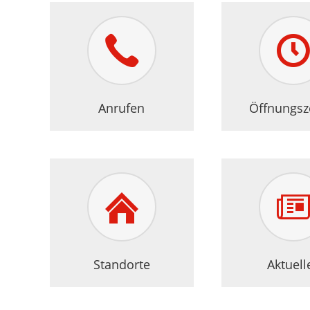
gewählt
Anrufen
Öffnungsz
Standorte
Aktuell