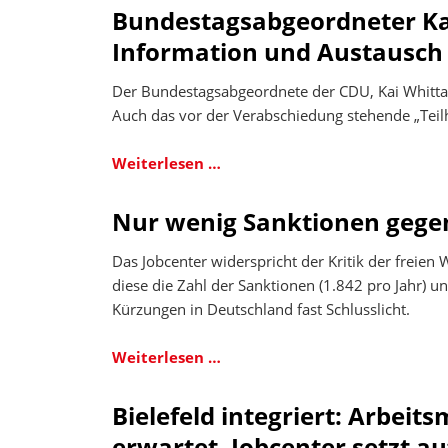
Bundestagsabgeordneter Kai 
Bedarfsrech
Information und Austausch
Der Bundestagsabgeordnete der CDU, Kai Whittake
Auch das vor der Verabschiedung stehende „Teilh
Bundestagsabgeordneter
Weiterlesen …
Kai
Whittaker
Nur wenig Sanktionen gegen 
besucht
das
Das Jobcenter widerspricht der Kritik der frei
Jobcenter
diese die Zahl der Sanktionen (1.842 pro Jahr) u
Arbeitplus
Kürzungen in Deutschland fast Schlusslicht.
Bielefeld.
Information
Nur
Weiterlesen …
und
wenig
Austausch
Sanktionen
Bielefeld integriert: Arbeits
über
gegen
erwartet. Jobcenter setzt a