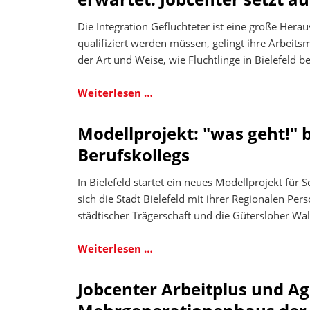
Grundsicherung.
Arbeitslosengeld-
II-
Die Integration Geflüchteter ist eine große Her
Bezieher
qualifiziert werden müssen, gelingt ihre Arbeits
in
der Art und Weise, wie Flüchtlinge in Bielefeld 
Bielefeld.
Bielefeld
Weiterlesen …
integriert:
Arbeitsmarktintegration
Modellprojekt: "was geht!" b
von
Berufskollegs
Flüchtlingen
in
In Bielefeld startet ein neues Modellprojekt für
Bielefeld
sich die Stadt Bielefeld mit ihrer Regionalen Per
erfolgreicher
städtischer Trägerschaft und die Gütersloher Wa
als
erwartet.
Modellprojekt:
Weiterlesen …
Jobcenter
"was
setzt
geht!"
Jobcenter Arbeitplus und Ag
auf
bietet
Qualifizierung