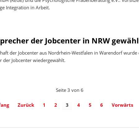
mbH (REGE) und die Psychologische Frauenberatung e.V.. Vorsitzen
ge Integration in Arbeit.
Sprecher der Jobcenter in NRW gewähl
chaft der Jobcenter aus Nordrhein-Westfalen in Warendorf wurde 
er der Jobcenter wiedergewählt.
Seite 3 von 6
fang
Zurück
1
2
3
4
5
6
Vorwärts