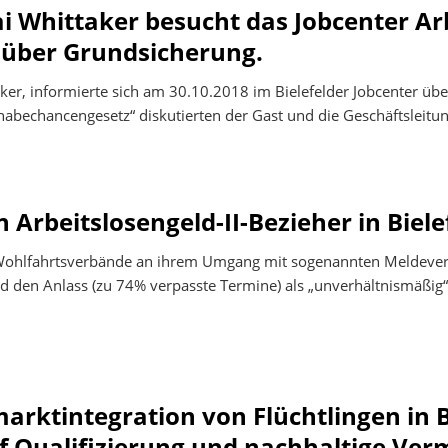
Whittaker besucht das Jobcenter Arbe
ner
 über Grundsicherung.
r, informierte sich am 30.10.2018 im Bielefelder Jobcenter über
abechancengesetz“ diskutierten der Gast und die Geschäftsleitun
Arbeitslosengeld-II-Bezieher in Biele
en Wohlfahrtsverbände an ihrem Umgang mit sogenannten Meldever
nd den Anlass (zu 74% verpasste Termine) als „unverhältnismäßig“ 
marktintegration von Flüchtlingen in B
uf Qualifizierung und nachhaltige Ver