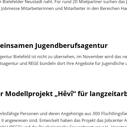
 Bielefelder Neustadt naht. Für rund 20 Mietpartner suchen das 
n Jobmesse Mitarbeiterinnen und Mitarbeiter in den Bereichen Ha
emeinsamen Jugendberufsagentur
entur Bielefeld ist nicht zu übersehen, im November wird das n
Arbeitsagentur und REGE bündeln dort ihre Angebote für Jugendlich
r Modellprojekt „Hêvî“ für langzeitar
erbsfähige Personen und deren Angehörige aus 300 Flüchtlingsfami
 II angewiesen sind. Entwickelt haben das Projekt das Jobcenter Ar