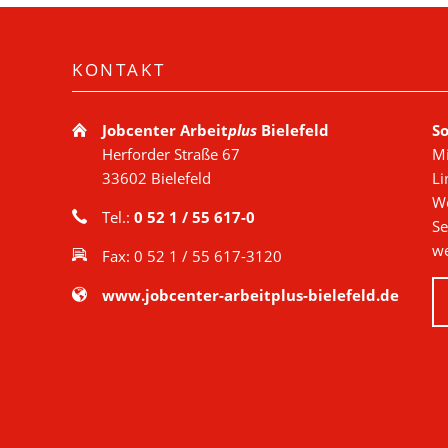
KONTAKT
Jobcenter Arbeit
plus
Bielefeld
So
Herforder Straße 67
Mi
33602 Bielefeld
Li
We
Tel.:
0 52 1 / 55 617-0
Se
we
Fax: 0 52 1 / 55 617-3120
www.jobcenter-arbeitplus-bielefeld.de