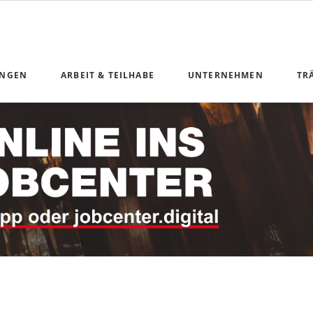
UNGEN
ARBEIT & TEILHABE
UNTERNEHMEN
TR
n Geldleistungen
Anliegen Arbeit und Teilhabe
ng
unikation
nterkunft
 Teilhabe
derung
ice