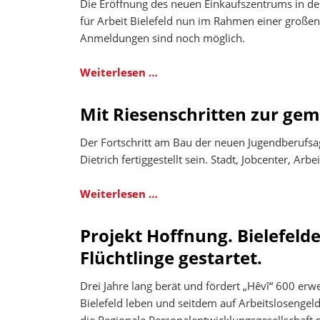
Die Eröffnung des neuen Einkaufszentrums in der
AWO
für Arbeit Bielefeld nun im Rahmen einer große
am
Anmeldungen sind noch möglich.
Heisenbergweg.
LOOM-
Weiterlesen …
Jobmesse
am
Mit Riesenschritten zur g
12.07.2017
Der Fortschritt am Bau der neuen Jugendberufsag
Dietrich fertiggestellt sein. Stadt, Jobcenter, 
Mit
Weiterlesen …
Riesenschritten
zur
Projekt Hoffnung. Bielefelde
gemeinsamen
Flüchtlinge gestartet.
Jugendberufsagentur
Drei Jahre lang berät und fördert „Hêvî“ 600 erw
Bielefeld leben und seitdem auf Arbeitslosengeld