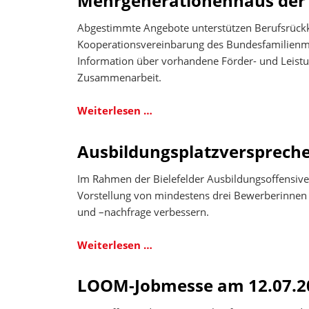
Mehrgenerationenhaus der
Berufsorientierung
und
für
Abgestimmte Angebote unterstützen Berufsrückke
nachhaltige
Jugendliche
Kooperationsvereinbarung des Bundesfamilienm
Vermittlungen.
der
Information über vorhandene Förder- und Leistu
Bielefelder
Zusammenarbeit.
Berufskollegs
Jobcenter
Weiterlesen …
Arbeitplus
und
Ausbildungsplatzversprech
Agentur
für
Im Rahmen der Bielefelder Ausbildungsoffensive 
Arbeit
Vorstellung von mindestens drei Bewerberinnen 
erneuern
und –nachfrage verbessern.
die
Kooperation
Ausbildungsplatzversprechen
Weiterlesen …
mit
dem
LOOM-Jobmesse am 12.07.2
Mehrgenerationenhaus
der