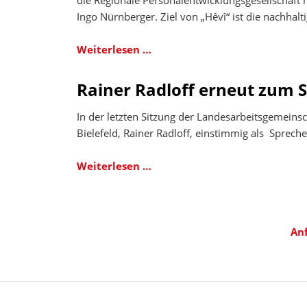
die Regionale Personalentwicklungsgesellschaft 
Ingo Nürnberger. Ziel von „Hêvî“ ist die nachhalti
Projekt
Weiterlesen …
Hoffnung.
Bielefelder
Rainer Radloff erneut zum 
Modellprojekt
„Hêvî“
In der letzten Sitzung der Landesarbeitsgemeins
für
Bielefeld, Rainer Radloff, einstimmig als Sprech
langzeitarbeitslose
und
Rainer
Weiterlesen …
traumatisierte
Radloff
Flüchtlinge
erneut
gestartet.
zum
Sprecher
An
der
Jobcenter
in
NRW