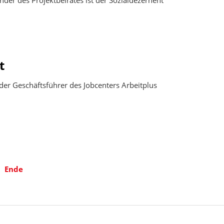
der des Projektbeirates ist der Sozialdezernent
t
der Geschäftsführer des Jobcenters Arbeitplus
Ende