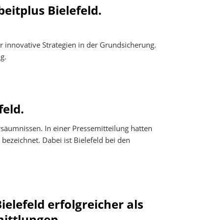
itplus Bielefeld.
Erklärung zur Barrierefreiheit
 innovative Strategien in der Grundsicherung.
g.
feld.
säumnissen. In einer Pressemitteilung hatten
bezeichnet. Dabei ist Bielefeld bei den
ielefeld erfolgreicher als
mittlungen.