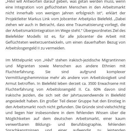
„Hêvî will Antworten darauf geben, was getan werden muss, wenn
eine Integration von geflüchteten Menschen in den Arbeitsmarkt
nicht innerhalb von wenigen Jahren erfolgreich ist“, erklärt der
Projektleiter Markus Link vom Jobcenter Arbeit
plus
Bielefeld. „Dabei
ziehen wir auch in Betracht, dass eine Traumatisierung vorliegt, die
der Arbeitsmarktintegration im Wege steht.“ Übergeordnetes Ziel des
Bielefelder Modells ist es, für alle Jobcenter die Arbeit mit
Geflüchteten weiterzuentwickeln, um einen dauerhaften Bezug von
Arbeitslosgengeld II zu vermeiden.
Im Mittelpunkt von „Hêvî“ stehen irakisch-jezidische Migrantinnen
und Migranten sowie Menschen aus andere Ethnien mit
Fluchterfahrung. Sie sind aufgrund komplexer
Vermittlungshemmnisse mehr als andere von Arbeitslosigkeit und
Armut betroffen. In Bielefeld leben derzeit ca. 3500 Erwachsene mit
Fluchterfahrung von Arbeitslosengeld II. Ca. 60% davon sind
irakische Jeziden, die sich seit der Jahrtausendwende in Bielefeld
angesiedelt haben. Ein großer Teil dieser Gruppe hat den Einstieg in
den Arbeitsmarkt noch nicht gefunden. Die Gründe sind vielschichtig
und liegen hier insbesondere in dem fehlenden Wissen über die
Möglichkeiten auf dem deutschen Arbeitsmarkt, einer kaum
verwertbaren Bildungs- und Berufsbiographie, fehlenden
Sprachkenntnissen und einer aufwendig zu leistenden