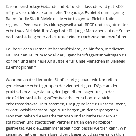
Das siebenstöckige Gebäude mit Natursteinfassade wird gut 7.000
m
groß sein, hinzu kommt eine Tiefgarage. Es bietet damit genug
2
Raum für die Stadt Bielefeld, die Arbeitsagentur Bielefeld, die
regionale Personalentwicklungsgesellschaft REGE und das Jobcenter
Arbeit
plus
Bielefeld, ihre Angebote für junge Menschen auf der Suche
nach Ausbildung oder Arbeit unter einem Dach zusammenzuführen.
Bauherr Sacha Dietrich ist hochzufrieden: „Ich bin froh, mit diesem
Bau meinen Teil zum Modell der Jugendberufsagentur beitragen zu
können und eine neue Anlaufstelle für junge Menschen in Bielefeld
zu ermöglichen.“
Während an der Herforder Straße stetig gebaut wird, arbeiten
gemeinsame Arbeitsgruppen der vier beteiligten Träger an der
praktischen Ausgestaltung der Jugendberufsagentur. „In der
Bielefelder Ausbildungsoffensive arbeiten schon jetzt viele
Arbeitsmarktakteure zusammen, um Jugendliche zu unterstützen“,
erklärt Sozialdezernent Ingo Nürnberger. „In den vergangenen
Monaten haben die Mitarbeiterinnen und Mitarbeiter der vier
staatlichen und städtischen Partner hart an den Konzepten
gearbeitet, wie die Zusammenarbeit noch besser werden kann. Wir
zeigen so mit der neuen Jugendberufsagentur, dass wir es wirklich