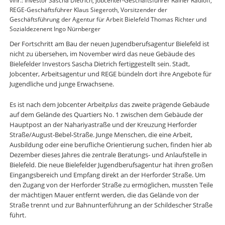
vlnr.: Investor Sascha Dietrich, Jobcenter-Geschäftsführer Rainer Radloff,
REGE-Geschäftsführer Klaus Siegeroth, Vorsitzender der
Geschäftsführung der Agentur für Arbeit Bielefeld Thomas Richter und
Sozialdezenent Ingo Nürnberger
Der Fortschritt am Bau der neuen Jugendberufsagentur Bielefeld ist
nicht zu übersehen, im November wird das neue Gebäude des
Bielefelder Investors Sascha Dietrich fertiggestellt sein. Stadt,
Jobcenter, Arbeitsagentur und REGE bündeln dort ihre Angebote für
Jugendliche und junge Erwachsene.
Es ist nach dem Jobcenter Arbeit
plus
das zweite prägende Gebäude
auf dem Gelände des Quartiers No. 1 zwischen dem Gebäude der
Hauptpost an der Nahariyastraße und der Kreuzung Herforder
Straße/August-Bebel-Straße. Junge Menschen, die eine Arbeit,
Ausbildung oder eine berufliche Orientierung suchen, finden hier ab
Dezember dieses Jahres die zentrale Beratungs- und Anlaufstelle in
Bielefeld. Die neue Bielefelder Jugendberufsagentur hat ihren großen
Eingangsbereich und Empfang direkt an der Herforder Straße. Um
den Zugang von der Herforder Straße zu ermöglichen, mussten Teile
der mächtigen Mauer entfernt werden, die das Gelände von der
Straße trennt und zur Bahnunterführung an der Schildescher Straße
führt.