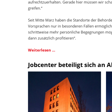
aufrechtzuerhalten. Gerade hier müssen wir sch
greifen.“
Seit Mitte März haben die Standorte der Behörd
Vorsprachen nur in besonderen Fällen ermöglicht
schrittweise mehr persönliche Begegnungen mögl
dann zusätzlich profitieren“.
Wechsel
Weiterlesen …
der
operativen
Jobcenter beteiligt sich an
Leitung
im
Jobcenter
Arbeitplus
Bielefeld