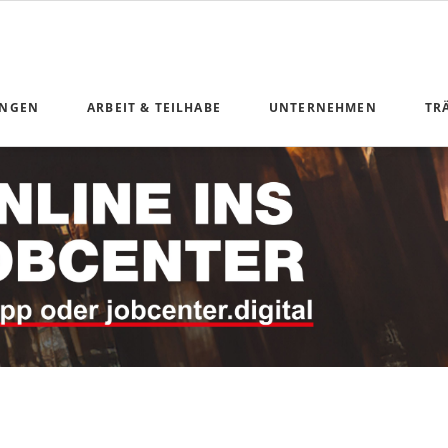
UNGEN
ARBEIT & TEILHABE
UNTERNEHMEN
TR
n Geldleistungen
Anliegen Arbeit und Teilhabe
ng
unikation
nterkunft
 Teilhabe
derung
ice