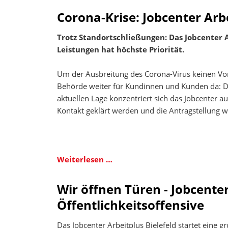
sich
Corona-Krise: Jobcenter Arbe
an
Aktion
Trotz Standortschließungen: Das Jobcenter 
zum
Leistungen hat höchste Priorität.
Tag
gegen
Um der Ausbreitung des Corona-Virus keinen Vor
Gewalt
Behörde weiter für Kundinnen und Kunden da: De
an
aktuellen Lage konzentriert sich das Jobcenter 
Frauen
Kontakt geklärt werden und die Antragstellung w
Corona-
Weiterlesen …
Krise:
Jobcenter
Wir öffnen Türen - Jobcenter
Arbeitplus
Öffentlichkeitsoffensive
Bielefeld
schließt
Das Jobcenter Arbeitplus Bielefeld startet eine