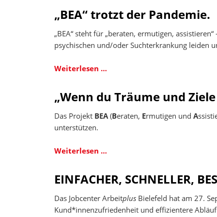
Bedarfsrech
„BEA“ trotzt der Pandemie.
„BEA“ steht für „beraten, ermutigen, assistieren“
psychischen und/oder Suchterkrankung leiden und
„BEA“
Weiterlesen …
trotzt
der
„Wenn du Träume und Ziele h
Pandemie.
Das Projekt
BEA
(
B
eraten,
E
rmutigen und
A
ssist
unterstützen.
„Wenn
Weiterlesen …
du
Träume
EINFACHER, SCHNELLER, BESSE
und
Ziele
Das Jobcenter Arbeit
plus
Bielefeld hat am 27. Se
hast,
Kund*innenzufriedenheit und effizientere Abläuf