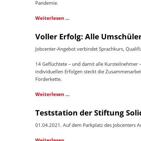
sei
Pandemie.
mutig
und
EINFACHER,
Weiterlesen …
hol
SCHNELLER,
dir
BESSER
Voller Erfolg: Alle Umschüle
Unterstützung!“
–
Das
Jobcenter-Angebot verbindet Sprachkurs, Qualif
Jobcenter
Arbeitplus
14 Geflüchtete – und damit alle Kursteilnehmer –
Bielefeld
individuellen Erfolgen steckt die Zusammenarbei
hat
Förderkette.
sich
neu
Voller
Weiterlesen …
aufgestellt
Erfolg:
Alle
Teststation der Stiftung Sol
Umschüler
im
01.04.2021. Auf dem Parkplatz des Jobcenters A
Bielefelder
Modellprojekt
Teststation
Weiterlesen …