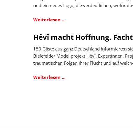
Standorte.
und ein neues Logo, die verdeutlichen, wofür das
Wir
bleiben
Wir
Weiterlesen …
für
öffnen
Sie
Türen
Hêvî macht Hoffnung. Facht
da!
-
Jobcenter
150 Gäste aus ganz Deutschland informierten s
Arbeitplus
Bielefelder Modellprojekt Hêvî. Expertinnen, Pro
Bielefeld
traumatischen Folgen ihrer Flucht und auf welch
startet
Transparenz-
Hêvî
Weiterlesen …
und
macht
Öffentlichkeitsoffensive
Hoffnung.
Fachtagung
in
der
Ravensberger
Spinnerei.