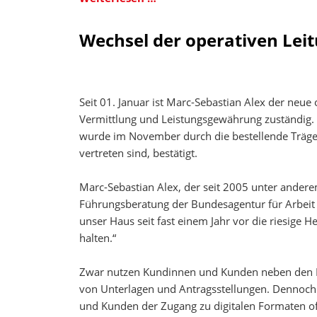
erreichen
der
ihren
Stiftung
Wechsel der operativen Leit
Abschluss.
Solidarität
jetzt
auch
am
Seit 01. Januar ist Marc-Sebastian Alex der neue
Jobcenter
Vermittlung und Leistungsgewährung zuständig. 
wurde im November durch die bestellende Trägerv
vertreten sind, bestätigt.
Marc-Sebastian Alex, der seit 2005 unter anderem
Führungsberatung der Bundesagentur für Arbeit 
unser Haus seit fast einem Jahr vor die riesig
halten.“
Zwar nutzen Kundinnen und Kunden neben den K
von Unterlagen und Antragsstellungen. Dennoch 
und Kunden der Zugang zu digitalen Formaten offe