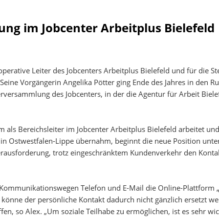
ung im Jobcenter Arbeitplus Bielefeld
 operative Leiter des Jobcenters Arbeitplus Bielefeld und für die
Seine Vorgängerin Angelika Pötter ging Ende des Jahres in den R
ersammlung des Jobcenters, in der die Agentur für Arbeit Bielefe
 als Bereichsleiter im Jobcenter Arbeitplus Bielefeld arbeitet un
in Ostwestfalen-Lippe übernahm, beginnt die neue Position unte
e Herausforderung, trotz eingeschränktem Kundenverkehr den Kont
ommunikationswegen Telefon und E-Mail die Online-Plattform 
könne der persönliche Kontakt dadurch nicht gänzlich ersetzt w
n, so Alex. „Um soziale Teilhabe zu ermöglichen, ist es sehr wi