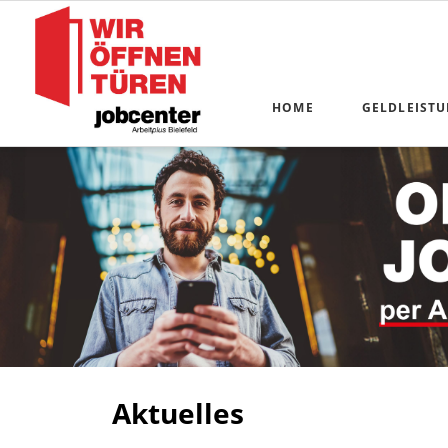
HOME
GELDLEIST
Alle Anliege
Antragstellu
Online-Komm
Kosten der U
Bildung und
Schulbücher
Existenzför
Aktuelles
Inkasso-Serv