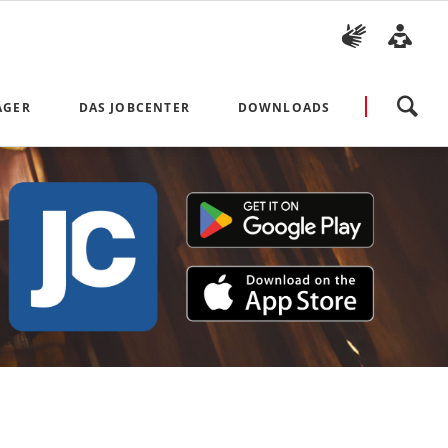
Navigation
ÄGER
DAS JOBCENTER
DOWNLOADS
überspringen
Aktuelles
Antragsvordrucke und Broschü
Unsere Ombudsfrau
Richtlinien und Weisungen
Arbeiten im Jobcenter Arbeitplus Bielefeld
Arbeitsmarkt- und Integratio
Presse
Vorlagen für Bewerbungen
Bekanntmachungen
Beauftragung der Träger mit hoheitlichen Aufgaben
Datenschutzhinweise
Impressum