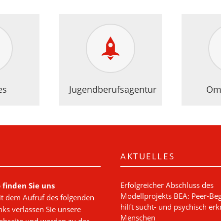
es
Jugendberufsagentur
Om
AKTUELLES
Erfolgreicher Abschluss des
 finden Sie uns
Modellprojekts BEA: Peer-Beg
t dem Aufruf des folgenden
hilft sucht- und psychisch er
nks verlassen Sie unsere
Menschen