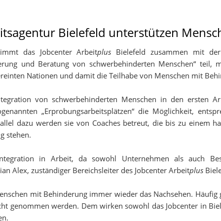
ner
eitsagentur Bielefeld unterstützen Men
nimmt das Jobcenter Arbeit
plus
Bielefeld zusammen mit de
erung und Beratung von schwerbehinderten Menschen“ teil, 
ereinten Nationen und damit die Teilhabe von Menschen mit Behi
 Integration von schwerbehinderten Menschen in den ersten A
enannten „Erprobungsarbeitsplätzen“ die Möglichkeit, entspr
arallel dazu werden sie von Coaches betreut, die bis zu einem 
g stehen.
 Integration in Arbeit, da sowohl Unternehmen als auch Bes
n Alex, zuständiger Bereichsleiter des Jobcenter Arbeit
plus
Biele
nschen mit Behinderung immer wieder das Nachsehen. Häufig ge
icht genommen werden. Dem wirken sowohl das Jobcenter in Biel
en.