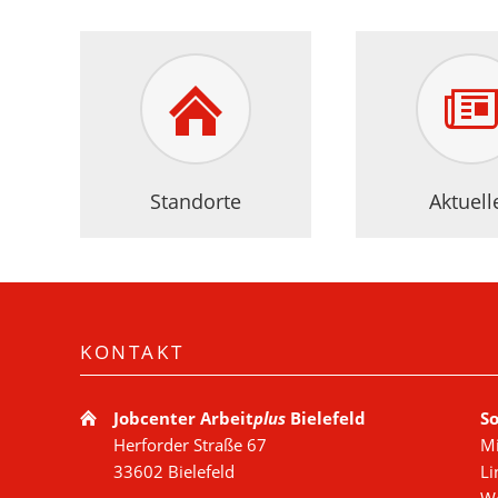
Standorte
Aktuell
KONTAKT
Jobcenter Arbeit
plus
Bielefeld
So
Herforder Straße 67
Mi
33602 Bielefeld
Li