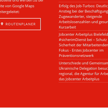
bseite und werden zu der
Erfolg des Job-Turbos: Deutli
ite von Google Maps
Anstieg bei der Beschäftigung
itergeleitet:
Zugewanderter, steigende
Arbeitslosenzahlen und gesu
ROUTENPLANER
Kurzarbeit
Jobcenter Arbeitplus Bielefeld 
#sicherimDienst bei – Schutz
Sicherheit der Mitarbeitende
Fokus - Erstes Jobcenter im
Präventionsnetzwerk
Unterschiede und Gemeinsam
Ukrainische Delegation besuc
regional, die Agentur für Arb
das Jobcenter Arbeitplus