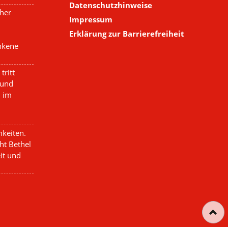
Datenschutzhinweise
cher
Impressum
Erklärung zur Barrierefreiheit
nkene
tritt
 und
n im
keiten.
ht Bethel
eit und