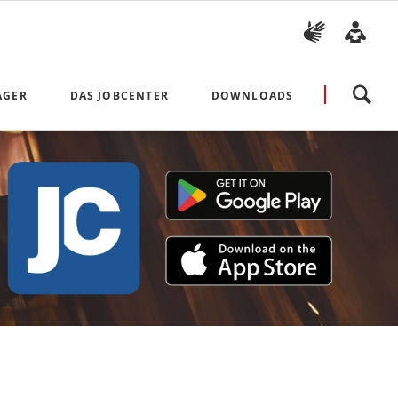
Navigation
ÄGER
DAS JOBCENTER
DOWNLOADS
überspringen
Aktuelles
Antragsvordrucke und Broschü
Unsere Ombudsfrau
Richtlinien und Weisungen
Arbeiten im Jobcenter Arbeitplus Bielefeld
Arbeitsmarkt- und Integratio
Presse
Vorlagen für Bewerbungen
Bekanntmachungen
Beauftragung der Träger mit hoheitlichen Aufgaben
Datenschutzhinweise
Impressum