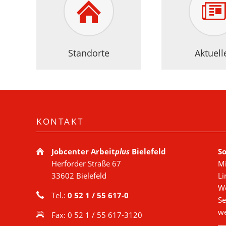
Standorte
Aktuell
KONTAKT
Jobcenter Arbeit
plus
Bielefeld
So
Herforder Straße 67
Mi
33602 Bielefeld
Li
We
Tel.:
0 52 1 / 55 617-0
Se
we
Fax: 0 52 1 / 55 617-3120