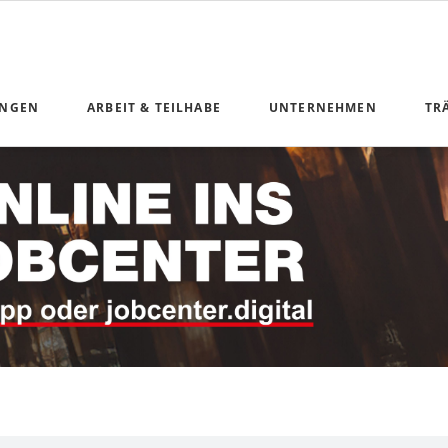
UNGEN
ARBEIT & TEILHABE
UNTERNEHMEN
TR
n Geldleistungen
Anliegen Arbeit und Teilhabe
ng
unikation
nterkunft
 Teilhabe
derung
ice