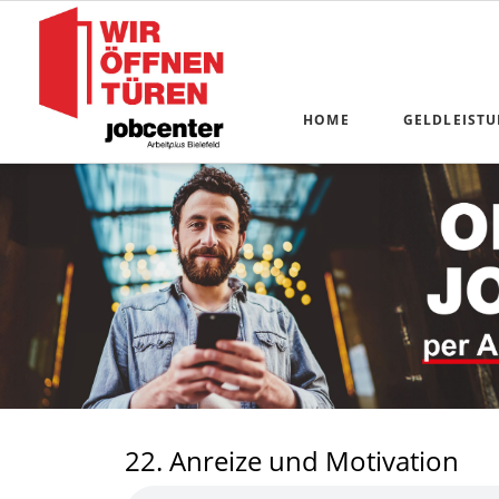
HOME
GELDLEIST
Alle Anliege
Antragstellu
Online-Komm
Kosten der U
Bildung und
Schulbücher
Existenzför
22. Anreize und Motivation
Inkasso-Serv