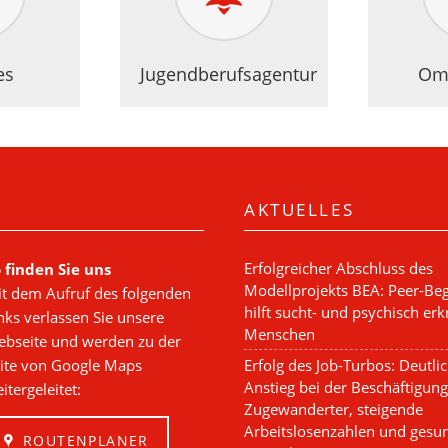
es
Jugendberufsagentur
Om
AKTUELLES
Erfolgreicher Abschluss des
 finden Sie uns
Modellprojekts BEA: Peer-Beg
t dem Aufruf des folgenden
hilft sucht- und psychisch er
nks verlassen Sie unsere
Menschen
bseite und werden zu der
Erfolg des Job-Turbos: Deutli
ite von Google Maps
Anstieg bei der Beschäftigung
itergeleitet:
Zugewanderter, steigende
Arbeitslosenzahlen und gesu
ROUTENPLANER