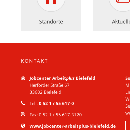
Standorte
Aktuell
KONTAKT
Jobcenter Arbeit
plus
Bielefeld
So
Herforder Straße 67
Mi
33602 Bielefeld
Li
We
Tel.:
0 52 1 / 55 617-0
Se
we
Fax: 0 52 1 / 55 617-3120
www.jobcenter-arbeitplus-bielefeld.de