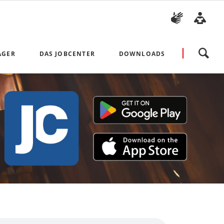
Navigation
ÄGER
DAS JOBCENTER
DOWNLOADS
überspringen
Aktuelles
Antragsvordrucke und Broschü
Unsere Ombudsfrau
Richtlinien und Weisungen
Arbeiten im Jobcenter Arbeitplus Bielefeld
Arbeitsmarkt- und Integratio
Presse
Vorlagen für Bewerbungen
Bekanntmachungen
Beauftragung der Träger mit hoheitlichen Aufgaben
Datenschutzhinweise
Impressum