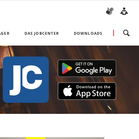
Navigation
ÄGER
DAS JOBCENTER
DOWNLOADS
überspringen
Aktuelles
Antragsvordrucke und Broschü
Unsere Ombudsfrau
Richtlinien und Weisungen
Arbeiten im Jobcenter Arbeitplus Bielefeld
Arbeitsmarkt- und Integratio
Presse
Vorlagen für Bewerbungen
Bekanntmachungen
Beauftragung der Träger mit hoheitlichen Aufgaben
Datenschutzhinweise
Impressum