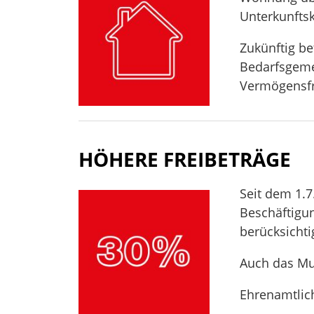
Unterkunft
Zukünftig be
Bedarfsgemei
Vermögensfr
HÖHERE FREIBETRÄGE
Seit dem 1.
Beschäftigu
berücksichti
Auch das Mut
Ehrenamtlich