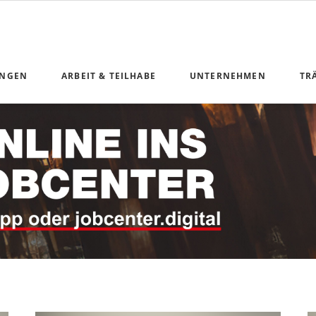
UNGEN
ARBEIT & TEILHABE
UNTERNEHMEN
TR
n Geldleistungen
Anliegen Arbeit und Teilhabe
ng
unikation
nterkunft
 Teilhabe
derung
ice